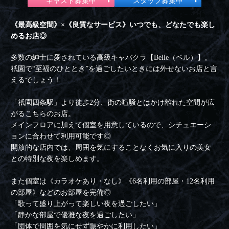
キャスト募集中
スタッフ募集中
《最高級空間》×《良質なサービス》いつでも、どなたでも楽し
めるお店◎
多数の紳士に愛されている高級キャバクラ【Belle（ベル）】。
祇園で“至福のひととき”を過ごしたいときには外せないお店と言
えるでしょう！
「祇園四条駅」より徒歩2分、街の喧騒とはかけ離れた空間が広
がるこちらのお店。
メインフロアに加えて個室を用意しているので、シチュエーシ
ョンに合わせて利用可能です◎
開放的な店内では、周囲を気にすることなくお気に入りの美女
との特別な夜を楽しめます。
また個室は《カラオケあり・なし》《6名利用の部屋・12名利用
の部屋》などのお部屋を完備◎
「歌って盛り上がって楽しい夜を過ごしたい」
「静かな部屋で優雅な夜を過ごしたい」
「団体で周囲を気にせず賑やかに利用したい」