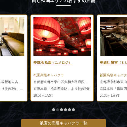
同じ祇園エリアのおすすめ店舗
ジ）
美酒乱 離宮（ミシュラン リキュウ）
club GALLE（ガ
祇園高級キャバクラ
祇園高級キャバク
京都府京都市東山区大和大路通四条上る二筋目東入末吉町99-6 祇園中央グランビルディングB1F/1F
京都府京都市東山区清本町364 松湯ビル2F
京都府京都市東山区
」より徒歩2分
京阪本線「祇園四条駅」より徒歩5分、阪急「河原町駅」より徒歩10分、京阪「三条駅」より徒歩10分
20:30～LAST
20:00～LAST
祇園の高級キャバクラ一覧