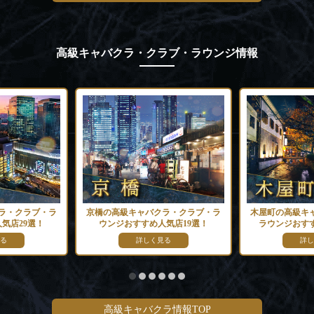
高級キャバクラ・クラブ・ラウンジ情報
クラ・クラブ・ラ
木屋町の高級キャバクラ・クラブ・
奈良の高級キャ
人気店19選！
ラウンジおすすめ人気店20選！
ウンジおすす
見る
詳しく見る
詳
高級キャバクラ情報TOP