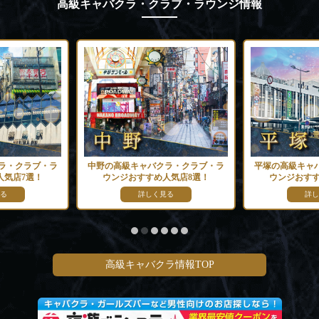
高級キャバクラ・クラブ・ラウンジ情報
ラ・クラブ・ラ
中野の高級キャバクラ・クラブ・ラ
平塚の高級キャ
人気店7選！
ウンジおすすめ人気店8選！
ウンジおすす
る
詳しく見る
詳し
高級キャバクラ情報TOP