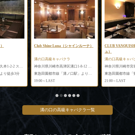
ュ）
Club Shine Luna（シャインルーナ）
CLUB VANQU
ュ）
溝の口高級キャバクラ
溝の口高級キャバ
神奈川県川崎市高津区久本1-2-2 スキップスビル4F
神奈川県川崎市高津区溝口1-8-12 カスタムビル2F
より徒歩3分
東急田園都市線「溝ノ口駅」より徒歩1分
19:00～LAST
21:00～LAST
溝の口の高級キャバクラ一覧