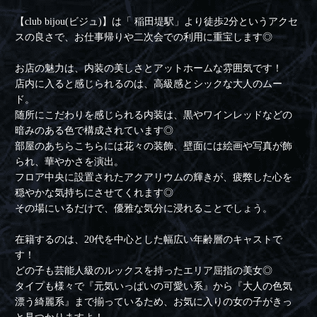
【club bijou(ビジュ)】は「 稲田堤駅」より徒歩2分というアクセ
スの良さで、お仕事帰りや二次会での利用に重宝します◎
お店の魅力は、内装の美しさとアットホームな雰囲気です！
店内に入ると感じられるのは、高級感とシックな大人のムー
ド。
随所にこだわりを感じられる内装は、黒やワインレッドなどの
暗みのある色で構成されています◎
部屋のあちらこちらには花々の装飾、壁面には絵画や写真が飾
られ、華やかさを演出。
フロア中央に設置されたアクアリウムの輝きが、疲弊した心を
穏やかな気持ちにさせてくれます◎
その場にいるだけで、優雅な気分に浸れることでしょう。
在籍するのは、20代を中心とした幅広い年齢層のキャストで
す！
どの子も芸能人級のルックスを持ったエリア屈指の美女◎
タイプも様々で『元気いっぱいの可愛い系』から『大人の色気
漂う綺麗系』まで揃っているため、お気に入りの女の子がきっ