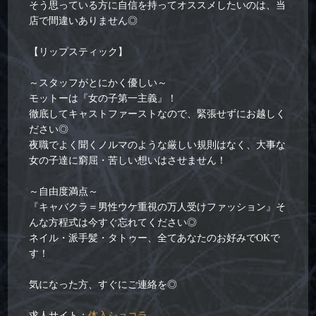
そう思っている方に自信を持ってオススメしたいのは、当
店で間違いありません◎
【リップスティック】
～スタッフがとにかく優しい～
モットーは『女の子第一主義』！
徹底してキャストファーストなので、緊張せずにお越しく
ださい◎
夜職でよく聞くノルマのような厳しい規則はなく、大事な
女の子達に窮屈・苦しい想いはさせません！
～自由度満点～
『キャバクラ＝男性ウケ重視の万人受けファッション』そ
んな方程式は今すぐ忘れてください◎
ネイル・派手髪・タトゥー、全てあなたのお好みでOKで
す！
気になった方、すぐにご連絡を◎
求人サイト：
体入ショコラ