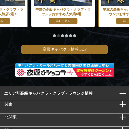
ラ・クラブ・ラ
中野の高級キャバクラ・クラブ・ラ
平塚の高級キャ
人気店7選！
ウンジおすすめ人気店8選！
ウンジおすす
る
詳しく見る
詳し
高級キャバクラ情報TOP
エリア別高級キャバクラ・クラブ・ラウンジ情報
関東
北関東