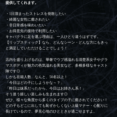
提供してくれます。
・1日溜まったストレスを発散したい
・綺麗な女性に癒されたい
・非日常感を味わいたい
・お得意先の接待で利用したい
キャバクラに足を運ぶ理由は、一人ひとり違うはずです。
【リップスティック】なら、どんなシーン・どんな方にもきっ
と満足していただけることでしょう！
店内を盛り上げるのは、華奢でウブ感溢れる清楚系女子やグラ
マスボディが魅力の色気溢れる美女など、多種多様なキャスト
陣です◎
しかも在籍人数…なんと、50名以上！
「今日はどの子にしようかな～？」
「昨日は妹系だったから、今日はお姉さん系！」
そう迷う嬉しい楽しみも生まれます◎
ぜひ、様々な角度から多くのタイプの子に癒されてください！
どの子もどこに出しても恥ずかしくない上級マナー・心配りに
長けているので、夢見心地のひとときが過ごせますよ。