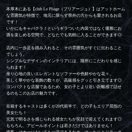
本厚木にある【club Le Pliage（プリアージュ）】はアットホーム
な雰囲気が特徴で、地元に限らず県外の方からも愛されるお店
です！
いかにもキャバクラ！というギラついた内装ではなく優雅にお
酒を楽しめる空間で、どなたでも気軽に入ることができます◎
店内に一歩足を踏み入れると、その雰囲気がすぐに伝わること
でしょう。
シンプルなデザインのインテリアには、随所にこだわりを感じ
られます！
座り心地の良いエレガントなソファーや色鮮やかな花々。
美しく華やかな装飾の数々が、高級感をグッと引き立てます◎
コンパクトな店舗であるため、女の子とより近い距離感で話せ
るのもこのお店の魅力です。
在籍するキャストは多くが20代前半で、どの子もエリア屈指の
美女たち！
元気で明るさを感じられる彼女たちが笑顔で迎えてくれます◎
もちろん、アピールポイントは若さだけではありません！