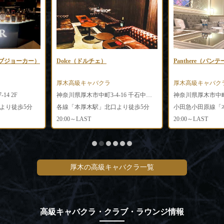
クラブジョーカー）
Dolce（ドルチェ）
Panthere（パン
厚木高級キャバクラ
厚木高級キャバク
14 2F
神奈川県厚木市中町3-4-16 千石中町ビル4階5階
より徒歩5分
各線「本厚木駅」北口より徒歩5分
20:00～LAST
20:00～LAST
厚木の高級キャバクラ一覧
高級キャバクラ・クラブ・ラウンジ情報