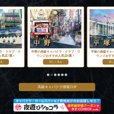
ラ・クラブ・ラ
中野の高級キャバクラ・クラブ・ラ
平塚の高級キャ
人気店7選！
ウンジおすすめ人気店8選！
ウンジおすす
る
詳しく見る
詳し
高級キャバクラ情報TOP