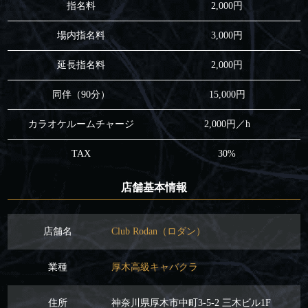
指名料
2,000円
場内指名料
3,000円
延長指名料
2,000円
同伴（90分）
15,000円
カラオケルームチャージ
2,000円／h
TAX
30%
店舗基本情報
店舗名
Club Rodan（ロダン）
業種
厚木高級キャバクラ
住所
神奈川県厚木市中町3-5-2 三木ビル1F