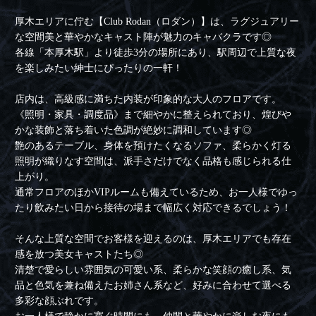
厚木エリアに佇む【Club Rodan（ロダン）】は、ラグジュアリー
な空間美と華やかなキャスト陣が魅力のキャバクラです◎
各線「本厚木駅」より徒歩3分の場所にあり、駅周辺で上質な夜
を楽しみたい紳士にぴったりの一軒！
店内は、高級感に満ちた内装が印象的な大人のフロアです。
《照明・家具・調度品》まで細やかに整えられており、煌びや
かな装飾と落ち着いた色調が絶妙に調和しています◎
艶のあるテーブル、身体を預けたくなるソファ、柔らかく灯る
照明が織りなす空間は、派手さだけでなく品格も感じられる仕
上がり。
通常フロアのほかVIPルームも備えているため、お一人様でゆっ
たり飲みたい日から接待の場まで幅広く対応できるでしょう！
そんな上質な空間でお客様を迎えるのは、厚木エリアでも存在
感を放つ美女キャストたち◎
清楚で愛らしい雰囲気の可愛い系、柔らかな笑顔の癒し系、気
品と色気を兼ね備えたお姉さん系など、好みに合わせて選べる
多彩な顔ぶれです。