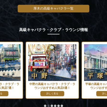
厚木の高級キャバクラ一覧
高級キャバクラ・クラブ・ラウンジ情報
ラ・クラブ・ラ
中野の高級キャバクラ・クラブ・ラ
平塚の高級キャ
人気店7選！
ウンジおすすめ人気店8選！
ウンジおすす
る
詳しく見る
詳し