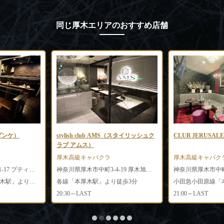
同じ厚木エリアのおすすめ店舗
ラダンケ）
stylish club AMS（スタイリッシュク
CLUB JERUS
ラブ アムス）
厚木高級キャバクラ
厚木高級キャバク
神奈川県厚木市中町3-1-17 プティ厚木ビル4F
神奈川県厚木市中町3-4-19 厚木旭興産ビル3F
小田急小田原線「本厚木駅」より徒歩2分
各線「本厚木駅」より徒歩3分
20:30～LAST
21:00～LAST