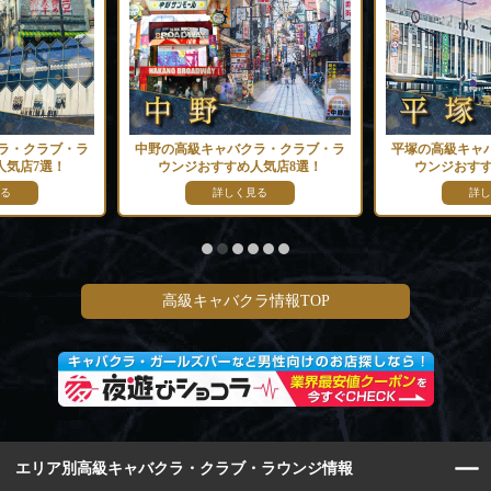
ラ・クラブ・ラ
中野の高級キャバクラ・クラブ・ラ
平塚の高級キャ
人気店7選！
ウンジおすすめ人気店8選！
ウンジおすす
る
詳しく見る
詳し
高級キャバクラ情報TOP
エリア別高級キャバクラ・クラブ・ラウンジ情報