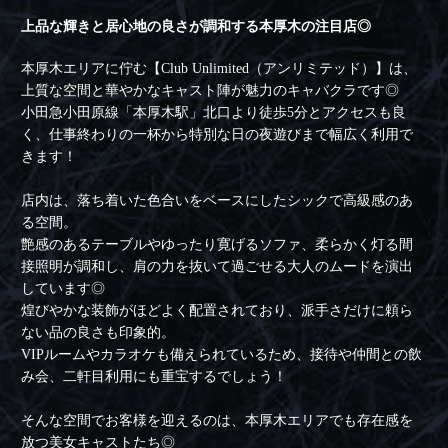
上品な輝きと居心地の良さが調和する本厚木の注目店◎
本厚木エリアに佇む【Club Unlimited（アンリミテッド）】は、
上質な空間と華やかなキャスト陣が魅力のキャバクラです◎
小田急小田原線「本厚木駅」北口より徒歩5分とアクセスも良
く、仕事終わりの一杯から特別な日の夜遊びまで幅広く利用で
きます！
店内は、落ち着いた色合いをベースにしたシックで高級感のあ
る空間。
艶感のあるテーブルやゆったり寛げるソファ、柔らかく灯る間
接照明が調和し、肩の力を抜いて過ごせる大人のムードを演出
しています◎
煌びやかな装飾がほどよく配置されており、派手さだけに頼ら
ない品の良さも印象的。
VIPルームやカラオケも備えられているため、接待や仲間との飲
み会、二軒目利用にも重宝するでしょう！
そんな空間でお客様を迎えるのは、本厚木エリアでも存在感を
放つ美女キャストたち◎