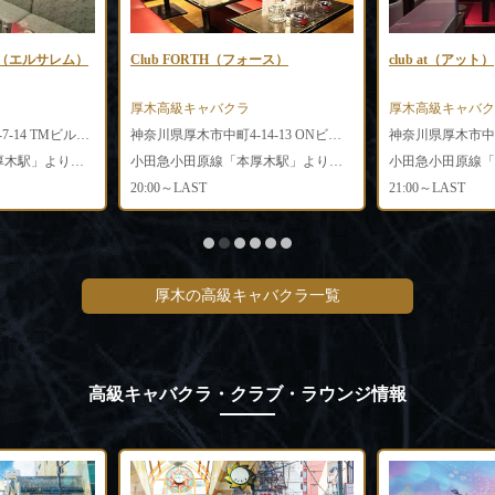
EM（エルサレム）
Club FORTH（フォース）
club at（アット）
厚木高級キャバクラ
厚木高級キャバク
神奈川県厚木市中町2-7-14 TMビル1F 101号室
神奈川県厚木市中町4-14-13 ONビル3F
神奈川県厚木市中町3
小田急小田原線「本厚木駅」より徒歩5分
小田急小田原線「本厚木駅」より徒歩3分
20:00～LAST
21:00～LAST
厚木の高級キャバクラ一覧
高級キャバクラ・クラブ・ラウンジ情報