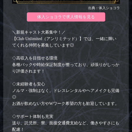
出典：体入ショコラ
体入ショコラで求人情報を見る
＼新規キャスト大募集中！／
【Club Unlimited（アンリミテッド）】では、一緒に輝い
てくれる仲間を募集しています◎
◇高収入を目指せる環境
各種バックや時給保証制度が整っており、頑張りがしっか
り評価されます！
◇未経験者も安心
ノルマ・強制はなく、ドレスレンタルやヘアメイクも完備
◎
お酒が飲めない方やWワーク希望の方も歓迎しています。
◇サポート体制も充実
送り、託児所、寮、面接交通費支給など、働きやすさにも
配慮！