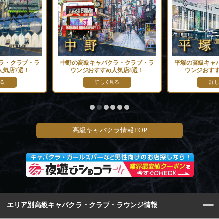
ラ・クラブ・ラ
中野の高級キャバクラ・クラブ・ラ
平塚の高級キャ
人気店7選！
ウンジおすすめ人気店8選！
ウンジおすす
る
詳しく見る
詳し
高級キャバクラ情報TOP
エリア別高級キャバクラ・クラブ・ラウンジ情報