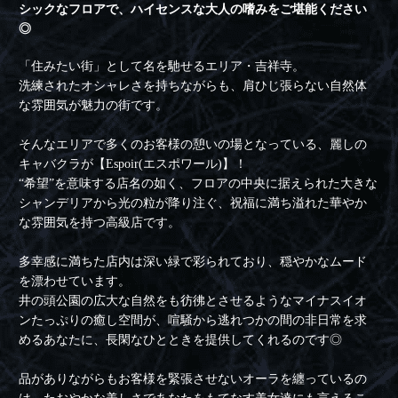
シックなフロアで、ハイセンスな大人の嗜みをご堪能ください
◎
「住みたい街」として名を馳せるエリア・吉祥寺。
洗練されたオシャレさを持ちながらも、肩ひじ張らない自然体
な雰囲気が魅力の街です。
そんなエリアで多くのお客様の憩いの場となっている、麗しの
キャバクラが【Espoir(エスポワール)】！
“希望”を意味する店名の如く、フロアの中央に据えられた大きな
シャンデリアから光の粒が降り注ぐ、祝福に満ち溢れた華やか
な雰囲気を持つ高級店です。
多幸感に満ちた店内は深い緑で彩られており、穏やかなムード
を漂わせています。
井の頭公園の広大な自然をも彷彿とさせるようなマイナスイオ
ンたっぷりの癒し空間が、喧騒から逃れつかの間の非日常を求
めるあなたに、長閑なひとときを提供してくれるのです◎
品がありながらもお客様を緊張させないオーラを纏っているの