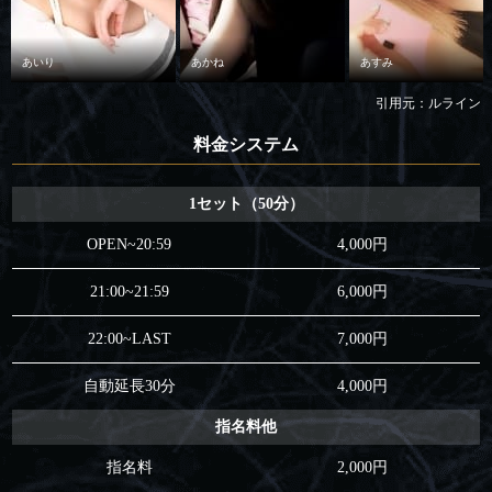
あいり
あかね
あすみ
引用元：ルライン
料金システム
1セット（50分）
OPEN~20:59
4,000円
21:00~21:59
6,000円
22:00~LAST
7,000円
自動延長30分
4,000円
指名料他
指名料
2,000円