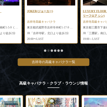
）
JOKER(ジョーカー)
LUXURY FLOO
リーフロア シン)
吉祥寺高級キャバクラ
吉祥寺高級キャバ
東京都武蔵野市吉祥寺南町1-5-9 くまもとビル3F
東京都武蔵野市吉祥寺本町1-17-9 堀内ビル2階
より徒歩2分
JR「吉祥寺駅」北口より徒歩2分
JR「三鷹駅」南口
20:00〜LAST
19:00～LAST
吉祥寺の高級キャバクラ一覧
高級キャバクラ・クラブ・ラウンジ情報