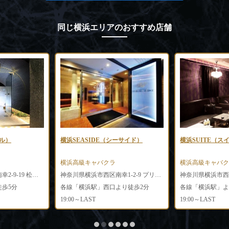
同じ横浜エリアのおすすめ店舗
ブル）
横浜SEASIDE（シーサイド）
横浜SUITE（ス
横浜高級キャバクラ
横浜高級キャバク
神奈川県横浜市西区南幸2-9-19 松本ビル2F
神奈川県横浜市西区南幸1-2-9 プリンス会館8階
歩5分
各線「横浜駅」西口より徒歩2分
各線「横浜駅」よ
19:00～LAST
19:00～LAST