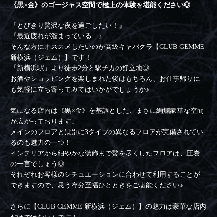
《黒×金》のゴージャス空間で極上の体験を堪能ください◎
『とびきり贅沢な夜を過ごしたい！』
『最近疲れが溜まっている…』
そんな方にオススメしたいのが高級キャバクラ【CLUB GEMME
新横浜（ジェム）】です！
「新横浜駅」より徒歩2分と駅チカの好立地◎
お酒やショッピングを楽しまれた後はもちろん、お仕事帰りに
も気軽に立ち寄ってみてはいかがでしょうか♪
気になる店内は《黒×金》を基調とした、まさに絢爛豪華な空間
が広がっております。
メインのフロアとは別に3タイプの異なるフロアが完備されてい
るのも魅力の一つ！
インテリアから細やかな装飾まで贅を尽くしたフロアは、圧巻
の一言でしょう◎
それぞれお客様のシチュエーションに合わせて利用することが
できますので、思う存分至福ひとときをご堪能ください♪
さらに【CLUB GEMME 新横浜（ジェム）】の魅力は豪華な店内