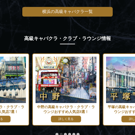
横浜の高級キャバクラ一覧
高級キャバクラ・クラブ・ラウンジ情報
ラ・クラブ・ラ
中野の高級キャバクラ・クラブ・ラ
平塚の高級キャ
人気店7選！
ウンジおすすめ人気店8選！
ウンジおすす
る
詳しく見る
詳し