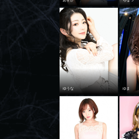
あすか
ちなつ
ゆうな
ゆま