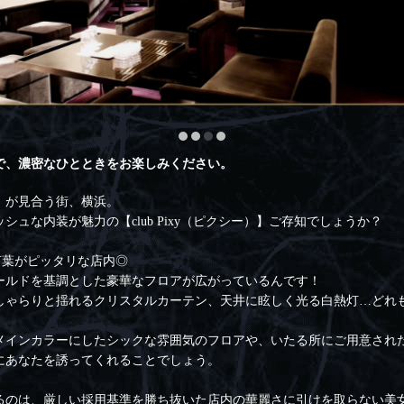
で、濃密なひとときをお楽しみください。
』が見合う街、横浜。
ュな内装が魅力の【club Pixy（ピクシー）】ご存知でしょうか？
言葉がピッタリな店内◎
ールドを基調とした豪華なフロアが広がっているんです！
しゃらりと揺れるクリスタルカーテン、天井に眩しく光る白熱灯…どれ
メインカラーにしたシックな雰囲気のフロアや、いたる所にご用意され
にあなたを誘ってくれることでしょう。
るのは、厳しい採用基準を勝ち抜いた店内の華麗さに引けを取らない美