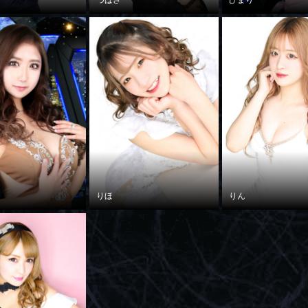
つばさ
ひまり
りほ
りん