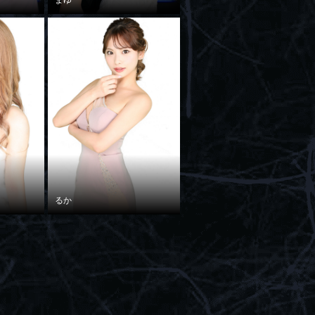
まゆ
るか