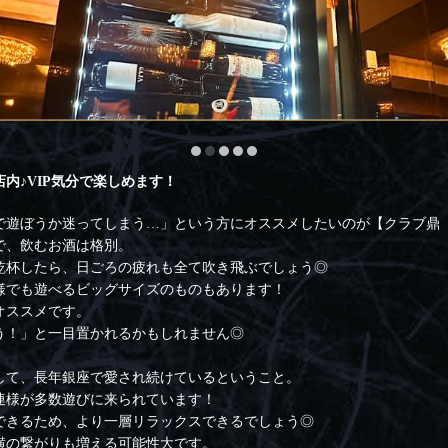
内♪VIP気分で楽しめます！
で遊ぼうか迷ってしまう…」という方にオススメしたいのが【クラブ鼎
で、飲むお酒は格別。
乾杯したら、日ごろの疲れも全て吹き飛ぶでしょう◎
様でも遊べるビッグサイズのものもあります！
オススメです。
う！」と一目置かれるかもしれません◎
して、長年銀座で愛され続けているということ。
連様が多数遊びに来られています！
できるため、より一層リラックスできるでしょう◎
横の繋がりも増える可能性大です。