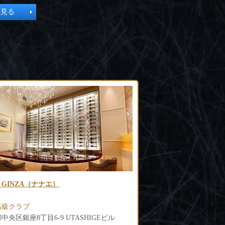
と見る
 綾瀬
会員制クラブ 笹木(ササ
高級クラブ
銀座高級ラウンジ
中央区銀座7-5-10 第2一越ビル地下1階
東京都中央区銀座7-6-4 G