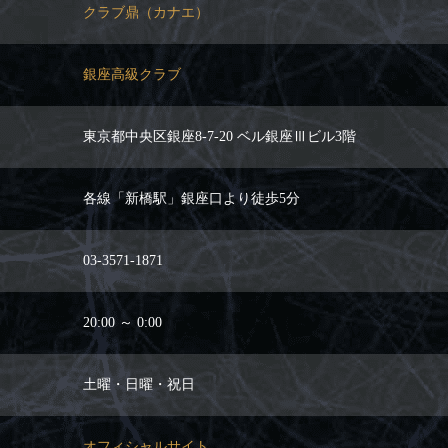
クラブ鼎（カナエ）
銀座高級クラブ
東京都中央区銀座8-7-20 ベル銀座Ⅲビル3階
各線「新橋駅」銀座口より徒歩5分
03-3571-1871
20:00 ～ 0:00
土曜・日曜・祝日
オフィシャルサイト