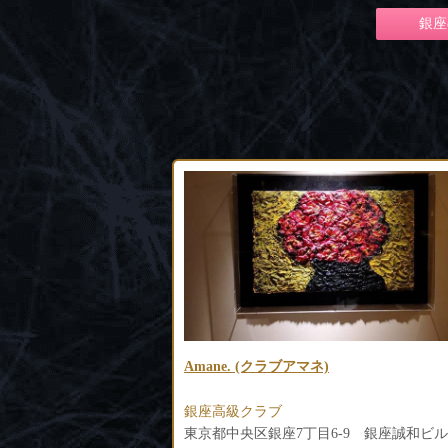
銀座
クラブ藤堂 (トウドウ)
銀座高級クラブ
-9 銀座誠和ビルB1F
東京都中央区銀座7-7-6 アスタープラザ3