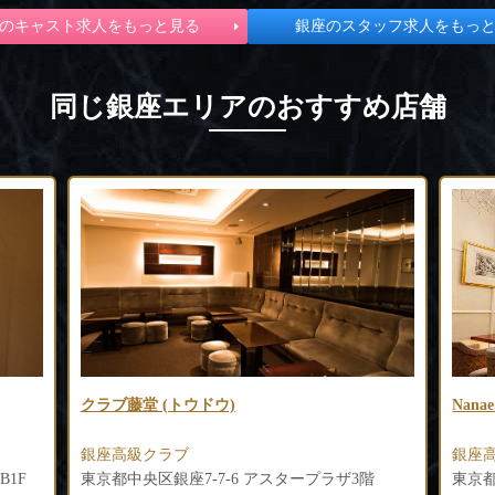
のキャスト求人をもっと見る
銀座のスタッフ求人をもっ
同じ銀座エリアのおすすめ店舗
Nanae GINZA（ナナエ）
クラブ
銀座高級クラブ
銀座
階
東京都中央区銀座8丁目6-9 UTASHIGEビル
東京都