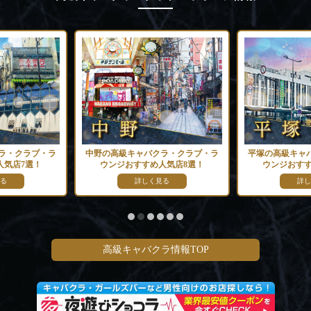
ラ・クラブ・ラ
中野の高級キャバクラ・クラブ・ラ
平塚の高級キャ
人気店7選！
ウンジおすすめ人気店8選！
ウンジおすす
る
詳しく見る
詳し
高級キャバクラ情報TOP