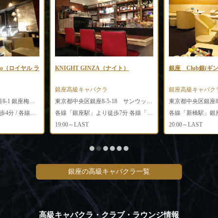
oneko（ロイヤル ラ
KNIGHT GINZA（ナイト）
銀座 Club銀(ギン
銀座高級キャバクラ
銀座高級キャバク
東京都中央区銀座7丁目8-1 銀座梅林ビル11F・12F
東京都中央区銀座8-5-18 サンウッドビルB1F
各線「銀座駅」より徒歩4分 / 各線「新橋駅」銀座口より徒歩5分
各線「銀座駅」より徒歩7分 各線「新橋駅」より徒歩2分
各線「新橋駅」銀
19:00～LAST
20:00～LAST
銀座の高級キャバクラ一覧
高級キャバクラ・クラブ・ラウンジ情報