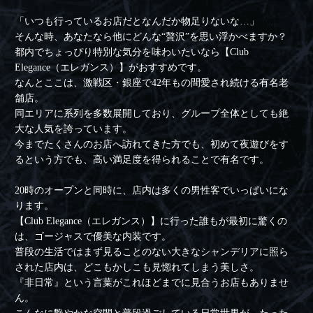
「いつも行っているお店だとなんだか物足りないな…」
そんな時、あなたなら他にどんな“贅沢”を思い浮かべますか？
都内でちょっぴり特別な気分を味わいたいなら【Club
Elegance（エレガンス）】がおすすめです。
なんとここは、激戦区・銀座で42年もの間愛され続ける有名老
舗店。
同エリアに系列を多数展開しており、グループ全体としても絶
大な人気を誇っています。
今までたくさんのお店へ訪れてきた方でも、初めて夜遊びをす
るという方でも、高い満足度を得られることで有名です。
20時のオープンと同時に、店内は多くの男性客でいっぱいにな
ります。
【Club Elegance（エレガンス）】に行った誰もが最初に驚くの
は、ゴージャスで優美な内装です。
普段の生活ではまず見ることのない大きなシャンデリアに照ら
された店内は、どこもかしこも見惚れてしまう美しさ。
『非日常』という言葉がこれほどまでに見合うお店もありませ
ん。