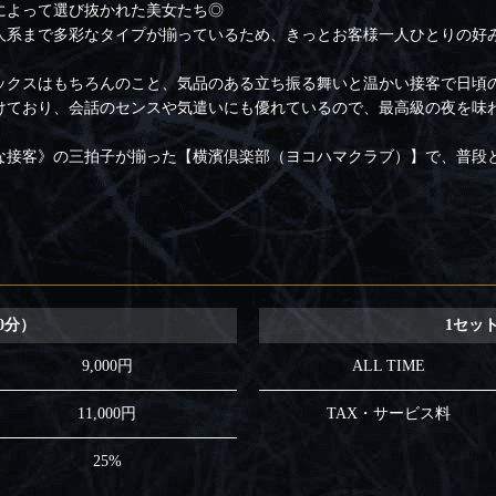
によって選び抜かれた美女たち◎
人系まで多彩なタイプが揃っているため、きっとお客様一人ひとりの好
ックスはもちろんのこと、気品のある立ち振る舞いと温かい接客で日頃
けており、会話のセンスや気遣いにも優れているので、最高級の夜を味
な接客》の三拍子が揃った【横濱倶楽部（ヨコハマクラブ）】で、普段
0分）
1セット
9,000円
ALL TIME
11,000円
TAX・サービス料
25%