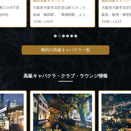
梅田高級キャバクラ
梅田高級キャバク
大阪府大阪市北区堂山町2-14 KY堂山ビル3F
大阪府大阪市北区堂山町1-14 こだまレジャービルB2号
歩9分
各線「梅田駅」「東梅田駅」より徒歩5分／JR「大阪駅」より徒歩8分
13:00～LAST
19:00～LAST
梅田の高級キャバクラ一覧
高級キャバクラ・クラブ・ラウンジ情報