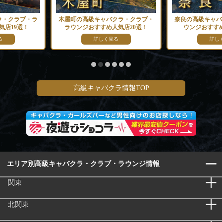
ラ・クラブ・ラ
木屋町の高級キャバクラ・クラブ・
奈良の高級キャバ
気店19選！
ラウンジおすすめ人気店20選！
ウンジおすすめ
る
詳しく見る
詳し
高級キャバクラ情報TOP
エリア別高級キャバクラ・クラブ・ラウンジ情報
関東
北関東