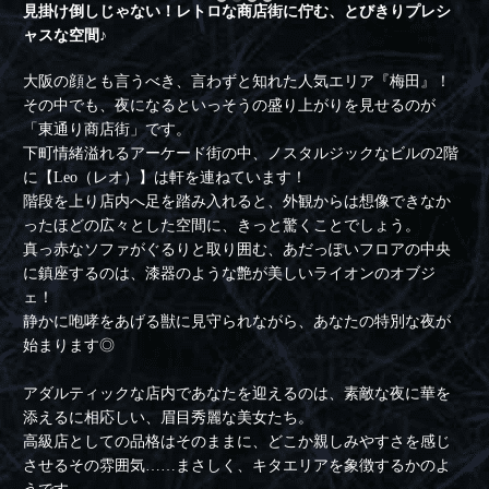
見掛け倒しじゃない！レトロな商店街に佇む、とびきりプレシ
ャスな空間♪
大阪の顔とも言うべき、言わずと知れた人気エリア『梅田』！
その中でも、夜になるといっそうの盛り上がりを見せるのが
「東通り商店街」です。
下町情緒溢れるアーケード街の中、ノスタルジックなビルの2階
に【Leo（レオ）】は軒を連ねています！
階段を上り店内へ足を踏み入れると、外観からは想像できなか
ったほどの広々とした空間に、きっと驚くことでしょう。
真っ赤なソファがぐるりと取り囲む、あだっぽいフロアの中央
に鎮座するのは、漆器のような艶が美しいライオンのオブジ
ェ！
静かに咆哮をあげる獣に見守られながら、あなたの特別な夜が
始まります◎
アダルティックな店内であなたを迎えるのは、素敵な夜に華を
添えるに相応しい、眉目秀麗な美女たち。
高級店としての品格はそのままに、どこか親しみやすさを感じ
させるその雰囲気……まさしく、キタエリアを象徴するかのよ