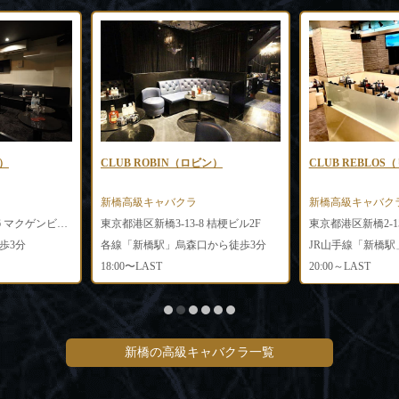
）
CLUB ROBIN（ロビン）
CLUB REBLO
新橋高級キャバクラ
新橋高級キャバク
東京都港区新橋2-15-16 マクゲンビル8F
東京都港区新橋3-13-8 桔梗ビル2F
歩3分
各線「新橋駅」烏森口から徒歩3分
18:00〜LAST
20:00～LAST
新橋の高級キャバクラ一覧