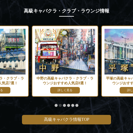
高級キャバクラ・クラブ・ラウンジ情報
ラ・クラブ・ラ
中野の高級キャバクラ・クラブ・ラ
平塚の高級キャ
人気店7選！
ウンジおすすめ人気店8選！
ウンジおすす
る
詳しく見る
詳し
高級キャバクラ情報TOP