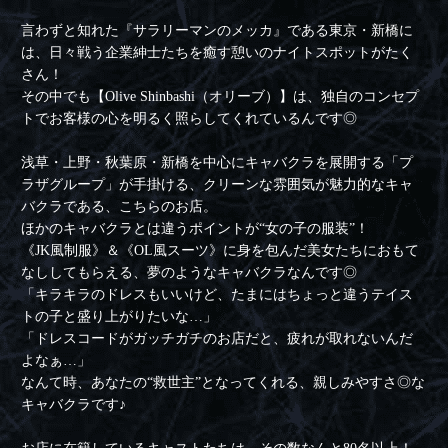
言わずと知れた『サラリーマンのメッカ』である東京・新橋に
は、日々戦う企業紳士たちを癒す憩いのナイトスポットがたく
さん！
その中でも【Olive Shinbashi（オリーブ）】は、独自のコンセプ
トでお客様の心を明るく照らしてくれているんです◎
浅草・上野・秋葉原・新橋を中心にキャバクラを展開する「プ
ラザグループ」が手掛ける、クリーンな雰囲気が魅力的なキャ
バクラである、こちらのお店。
ほかのキャバクラとは違うポイントが“女の子の服装”！
《JK風制服》＆《OL風スーツ》に身を包んだ美女たちにおもて
なししてもらえる、夢のようなキャバクラなんです◎
「キラキラのドレスもいいけど、たまにはちょっと違うテイス
トの子と盛り上がりたいな…」
「ドレスコードがガッチガチのお店だと、疲れが取れないんだ
よなぁ…」
なんて時、あなたの“救世主”となってくれる、親しみやすさ◎な
キャバクラです♪