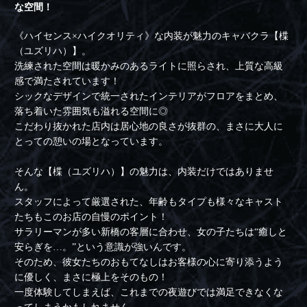
な空間！
《ハイセンス×ハイクオリティ》な内装が魅力のキャバクラ【楪
（ユズリハ）】。
洗練された空間は暖かみのあるライトに照らされ、上質な高級
感で満たされています！
シックなデザインで統一されたインテリアがフロアをまとめ、
落ち着いた雰囲気も溢れる空間に◎
こだわり抜かれた店内は居心地の良さが抜群の、まさに大人に
とっての憩いの場となっています。
そんな【楪（ユズリハ）】の魅力は、内装だけではありませ
ん。
スタッフによって厳選された、年齢もタイプも様々なキャスト
たちもこのお店の自慢のポイント！
サラリーマンが多い新橋の客層に合わせ、女の子たちは“癒しと
安らぎを…。”という意識が強いんです。
そのため、彼女たちのおもてなしはお客様の心に寄り添うよう
に優しく、まさに極上をそのもの！
一度体験してしまえば、これまでの夜遊びでは満足できなくな