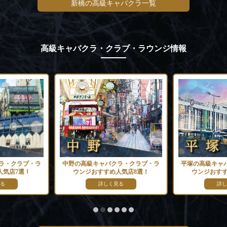
新橋の高級キャバクラ一覧
高級キャバクラ・クラブ・ラウンジ情報
ラ・クラブ・ラ
中野の高級キャバクラ・クラブ・ラ
平塚の高級キャ
人気店7選！
ウンジおすすめ人気店8選！
ウンジおすす
る
詳しく見る
詳し