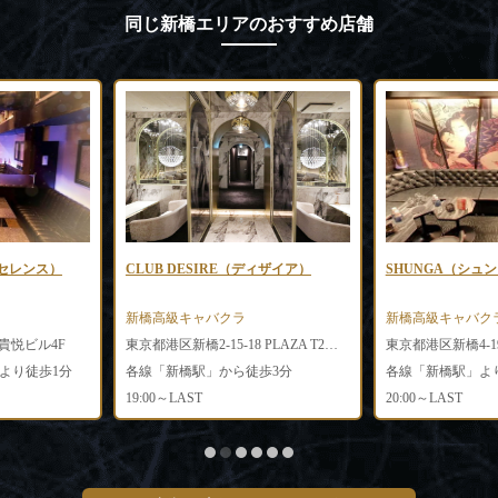
同じ新橋エリアのおすすめ店舗
（エクセレンス）
CLUB DESIRE（ディザイア）
SHUNGA（シュ
新橋高級キャバクラ
新橋高級キャバク
 貴悦ビル4F
東京都港区新橋2-15-18 PLAZA T2ビル1F・2F
東京都港区新橋4-19
より徒歩1分
各線「新橋駅」から徒歩3分
各線「新橋駅」よ
19:00～LAST
20:00～LAST