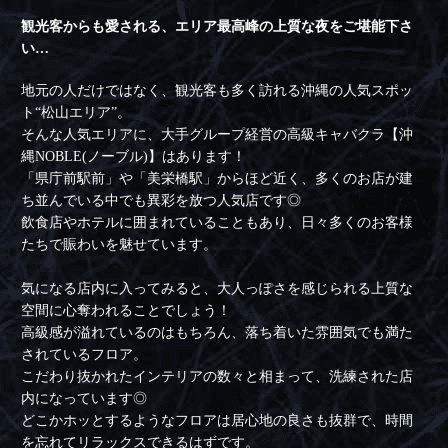
観光客からも愛される、エリア最高峰の上質な夜をご堪能下さ
い…
地元の人だけではなく、観光客も多く訪れる沖縄の人気スポッ
ト“松山エリア”。
そんな人気エリアに、大手グループ経営の高級キャバクラ【沖
縄NOBLE(ノーブル)】はあります！
「県庁前駅前」や「美栄橋駅」からほど近く、多くのお店が建
ち並んでいる中でも異彩を放つ人気店です◎
飲食店やホテルに囲まれていることもあり、日々多くのお客様
たちで賑わいを魅せています。
気になる店内に入ってみると、大人っぽさを感じられる上質な
空間に心奪われることでしょう！
高級感が溢れているのはもちろん、落ち着いた雰囲気でも満た
されているフロア。
こだわり抜かれたインテリアの数々と相まって、洗練された店
内になっています◎
どこかホッとするようなフロアは居心地の良さも抜群で、時間
を忘れてリラックスできるはずです。