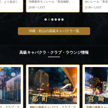
沖縄都市モノレール「美栄橋駅」より徒歩4分、沖縄都市モノレール「県庁前駅」より徒歩5分
ゆいレール「美栄橋駅」より徒歩
20:00～LAST
21:00～LAST
沖縄・松山の高級キャバクラ一覧
高級キャバクラ・クラブ・ラウンジ情報
ラ・クラブ・ラ
都町の高級キャバクラ・クラブ・ラ
宮崎の高級キャ