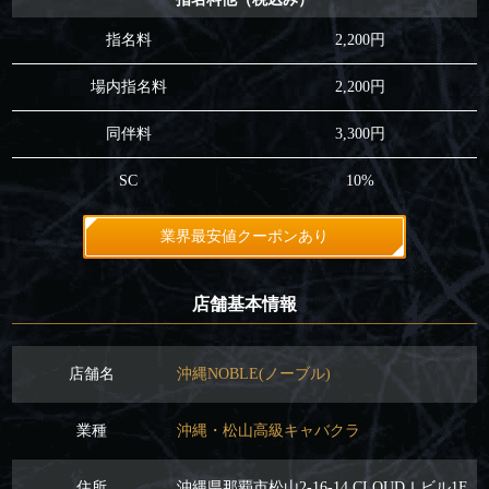
指名料
2,200円
場内指名料
2,200円
同伴料
3,300円
SC
10%
業界最安値クーポンあり
店舗基本情報
店舗名
沖縄NOBLE(ノーブル)
業種
沖縄・松山高級キャバクラ
住所
沖縄県那覇市松山2-16-14 CLOUDＩビル1F