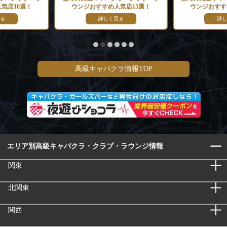
気店10選！
ウンジおすすめ人気店15選！
ウンジおすす
る
詳しく見る
詳し
高級キャバクラ情報TOP
エリア別高級キャバクラ・クラブ・ラウンジ情報
関東
北関東
関西