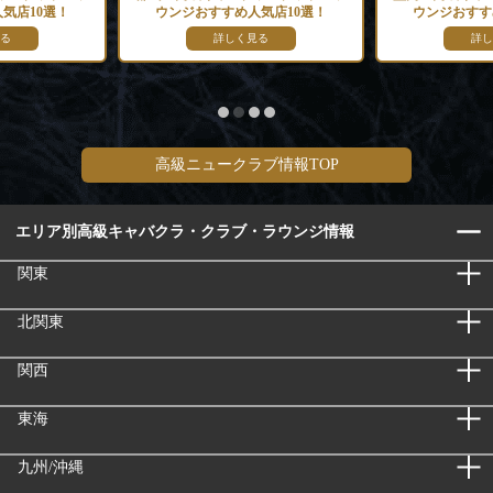
気店10選！
ウンジおすすめ人気店10選！
ウンジおすす
る
詳しく見る
詳し
高級ニュークラブ情報TOP
エリア別高級キャバクラ・クラブ・ラウンジ情報
関東
北関東
関西
東海
九州/沖縄