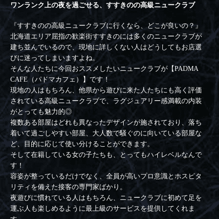
ワンランク上の夜を過ごせる、すすきのの高級ニュークラブ
『すすきのの高級ニュークラブに行くなら、どこが良いの？』
北海道エリア屈指の歓楽街すすきのには多くのニュークラブが
建ち並んでいるので、現地に詳しくない人はどうしてもお店選
びに迷ってしまいますよね。
そんな人たちに今回おススメしたいニュークラブが【PADMA
CAFE（パドマカフェ）】です！
現地の人はもちろん、他県から遊びに来た人たちにも高く評価
されている高級ニュークラブで、ラグジュアリー感満載の内装
がとっても魅力的◎
複数ある部屋はどれも異なったデザインが施されており、落ち
着いて過ごしやすい部屋、大人数で騒ぐのに向いている部屋な
ど、目的に応じて使い分けることができます。
そして在籍している女の子たちも、とってもハイレベルなんで
す！
容姿が整っているだけでなく、全員が高いプロ意識とホスピタ
リティを備えた接客の専門家ばかり。
夜遊びに慣れている人はもちろん、ニュークラブに初めて足を
運ぶ人も楽しめるように最上級のサービスを提供してくれま