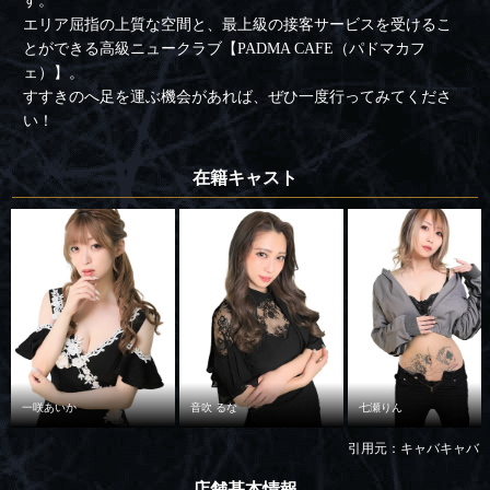
す。
エリア屈指の上質な空間と、最上級の接客サービスを受けるこ
とができる高級ニュークラブ【PADMA CAFE（パドマカフ
ェ）】。
すすきのへ足を運ぶ機会があれば、ぜひ一度行ってみてくださ
い！
在籍キャスト
一咲あいか
音吹 るな
七瀬りん
引用元：キャバキャバ
店舗基本情報