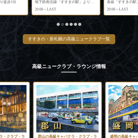
り徒歩1分
地下鉄南北線「すすきの駅」より徒歩2分
各線「すすきの駅
20:00～LAST
20:00～LAST
すすきの・新札幌の高級ニュークラブ一覧
高級ニュークラブ・ラウンジ情報
ラ・クラブ・ラ
郡山の高級キャバクラ・クラブ・ラ
盛岡の高級キャ