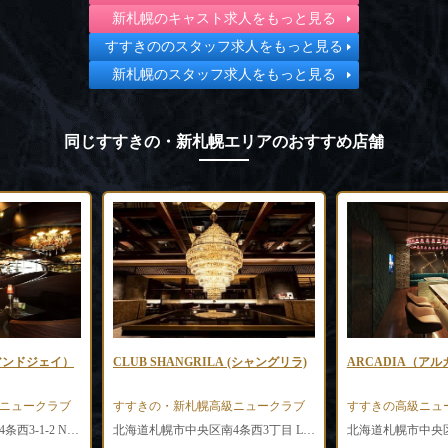
新札幌のキャスト求人をもっと見る
すすきののスタッフ求人をもっと見る
新札幌のスタッフ求人をもっと見る
同じすすきの・新札幌エリアのおすすめ店舗
ーアンドジェイ）
CLUB SHANGRILA (シャングリラ)
ARCADIA（ア
ニュークラブ
すすきの・新札幌高級ニュークラブ
すすきの高級ニュ
北海道札幌市中央区南4条西3-1-2 N-PLACEビル5F
北海道札幌市中央区南4条西3丁目 LC拾六番館4F