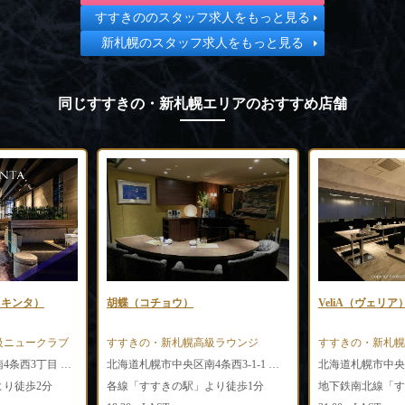
すすきののスタッフ求人をもっと見る
新札幌のスタッフ求人をもっと見る
同じすすきの・新札幌エリアのおすすめ店舗
（ラ キンタ）
胡蝶（コチョウ）
VeliA（ヴェリア
級ニュークラブ
すすきの・新札幌高級ラウンジ
すすきの・新札幌
北海道札幌市中央区南4条西3丁目 N-PLACEビル 6F
北海道札幌市中央区南4条西3-1-1 第3グリーンビル5F
り徒歩2分
各線「すすきの駅」より徒歩1分