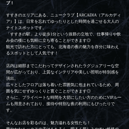
ブ！
すすきのエリアにある、ニュークラブ【ARCADIA（アルカディ
ア）】は、日常を忘れてゆったりとした時間を過ごせる大人の
ナイトスポットです。
「すすきの駅」より徒歩1分という抜群の立地で、仕事帰りや飲
み会の後にも気軽に立ち寄ることができます◎
観光で訪れた方にとっても、北海道の夜の魅力を存分に味わえ
るスポットとして人気です！
店内は細部までこだわってデザインされたラグジュアリーな空
間が広がっており、上質なインテリアや美しい照明が特別感を
演出。
広々としたフロアは落ち着いた雰囲気に包まれているため、周
囲を気にせずゆっくりと寛ぐことができます◎
さらに、プライベートな時間を大切にしたい方のためにVIPルー
ムも用意されており、接待や特別な夜の利用にもぴったりで
す。
そんなお店を彩るのは、魅力溢れる女性たち！