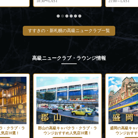
18:30〜LAST
21:00～LAST
すすきの・新札幌の高級ニュークラブ一覧
高級ニュークラブ・ラウンジ情報
ラ・クラブ・ラ
郡山の高級キャバクラ・クラブ・ラ
盛岡の高級キャ
気店10選！
ウンジおすすめ人気店10選！
ウンジおすす