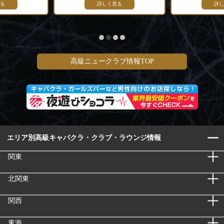
る
詳しく見る
詳し
高級ニュークラブ情報TOP
エリア別高級キャバクラ・クラブ・ラウンジ情報
関東
北関東
関西
東海