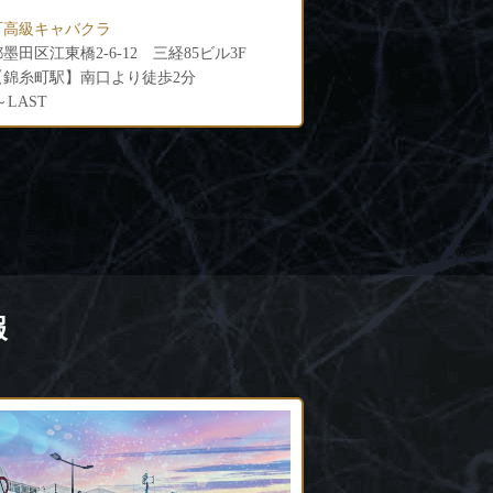
ンナナセ）
町高級キャバクラ
錦糸町高級キャバクラ
墨田区江東橋2-6-12 三経85ビル2・4F
東京都墨田区江東橋3-5-
「錦糸町駅」南口より徒歩5分
各線「錦糸町駅」南口よ
0～LAST
19:00～LAST
報