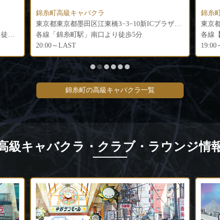
サロ
錦糸町高級キャバクラ
錦糸
東京都東京都墨田区江東橋3−3−10新ICプラザビル1階
東京都墨田区江東橋2-6-12 三経85ビル3F
東京都
各線【錦糸町駅】南口より徒歩2分
各線
19:00～LAST
19:0
錦糸町の高級キャバクラ一覧
高級キャバクラ・クラブ・ラウンジ情