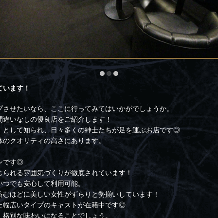
ています！
プさせたいなら、ここに行ってみてはいかがでしょうか。
間違いなしの優良店をご紹介します！
』として知られ、日々多くの紳士たちが足を運ぶお店です◎
体のクオリティの高さにあります。
ンです◎
じられる雰囲気づくりが徹底されています！
いつでも安心して利用可能。
呑むほどに美しい女性がずらりと勢揃いしています！
た幅広いタイプのキャストが在籍中です◎
、格別な味わいになることでしょう。