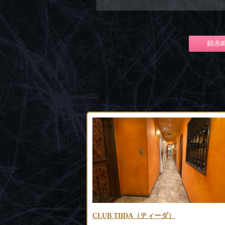
錦糸
ダ）
Club 蓮（レン）