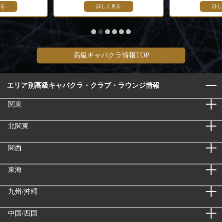
る
詳しく見る
詳し
高級キャバクラ情報TOP
エリア別高級キャバクラ・クラブ・ラウンジ情報
関東
北関東
関西
東海
九州/沖縄
中国/四国