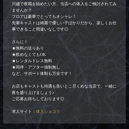
川越で夜職を始めたい方、当店への体入をご検討されてみ
ませんか？
フロアは豪華でとってもオシャレ！
先輩キャストは綺麗で優しい子ばかりだから、楽しくお仕
事できること間違いなしです◎
さらに！
★無料の送りあり
★飲めなくてもOK
★レンタルドレス無料
★同伴・アフター強制無し
など、サポート体制も万全です！
お店もキャストも待遇も良いとこ尽くめな当店で、一緒に
夜を盛り上げましょう♪
ご応募お待ちしております◎
求人サイト：
体入ショコラ