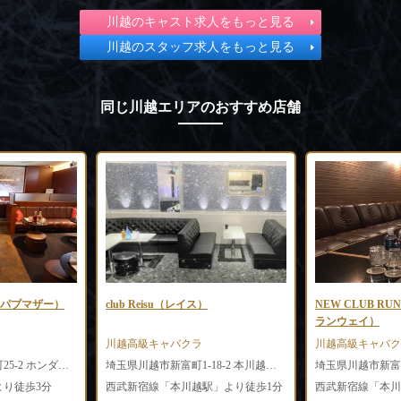
川越のキャスト求人をもっと見る
川越のスタッフ求人をもっと見る
同じ川越エリアのおすすめ店舗
越店（パブマザー）
club Reisu（レイス）
NEW CLUB R
ランウェイ）
川越高級キャバクラ
川越高級キャバク
埼玉県川越市脇田本町25-2 ホンダ弐番館2F
埼玉県川越市新富町1-18-2 本川越山崎ビル5F
り徒歩3分
西武新宿線「本川越駅」より徒歩1分