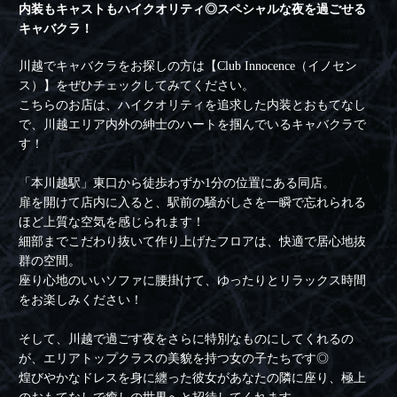
内装もキャストもハイクオリティ◎スペシャルな夜を過ごせる
キャバクラ！
川越でキャバクラをお探しの方は【Club Innocence（イノセン
ス）】をぜひチェックしてみてください。
こちらのお店は、ハイクオリティを追求した内装とおもてなし
で、川越エリア内外の紳士のハートを掴んでいるキャバクラで
す！
「本川越駅」東口から徒歩わずか1分の位置にある同店。
扉を開けて店内に入ると、駅前の騒がしさを一瞬で忘れられる
ほど上質な空気を感じられます！
細部までこだわり抜いて作り上げたフロアは、快適で居心地抜
群の空間。
座り心地のいいソファに腰掛けて、ゆったりとリラックス時間
をお楽しみください！
そして、川越で過ごす夜をさらに特別なものにしてくれるの
が、エリアトップクラスの美貌を持つ女の子たちです◎
煌びやかなドレスを身に纏った彼女があなたの隣に座り、極上