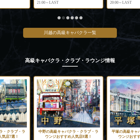
21:00～LAST
20:00～LAST
川越の高級キャバクラ一覧
高級キャバクラ・クラブ・ラウンジ情報
ラ・クラブ・ラ
中野の高級キャバクラ・クラブ・ラ
平塚の高級キャ
人気店7選！
ウンジおすすめ人気店8選！
ウンジおすす